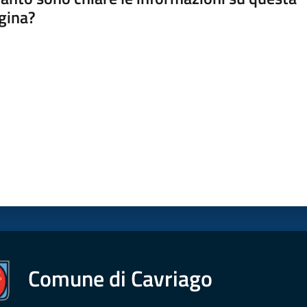
gina?
a da 1 a 5 stelle
Comune di Cavriago