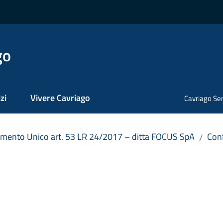
go
zi
Vivere Cavriago
Cavriago Ser
mento Unico art. 53 LR 24/2017 – ditta FOCUS SpA
Conf
/