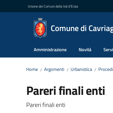
Vai al contenuto
Vai alla navigazione
Vai al footer
Unione dei Comuni della Val d'Enza
Comune di Cavria
Amministrazione
Novità
Servi
Home
Argomenti
Urbanistica
Procedi
/
/
/
Salta al contenuto
Pareri finali enti
Pareri finali enti