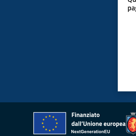
pa
Valut