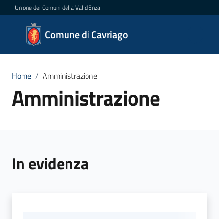
Vai al contenuto
Vai alla navigazione
Vai al footer
Unione dei Comuni della Val d'Enza
Comune
Comune di Cavriago
di
Cavriago
Home
/
Amministrazione
Amministrazione
Amministrazione
Menu selezionato
Novità
In evidenza
Servizi
Vivere
Cavriago