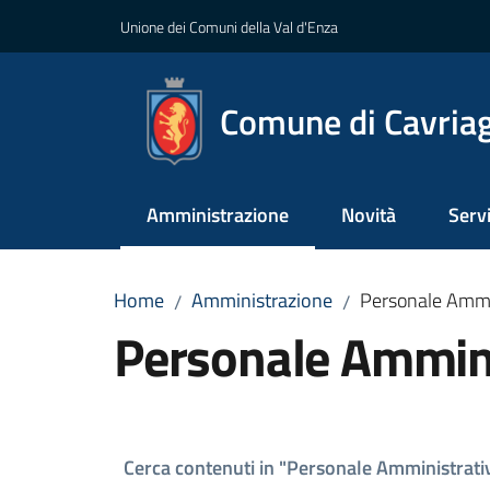
Vai al contenuto
Vai alla navigazione
Vai al footer
Unione dei Comuni della Val d'Enza
Comune di Cavria
Amministrazione
Novità
Servi
Menu selezionato
Home
Amministrazione
Personale Ammi
/
/
Personale Ammini