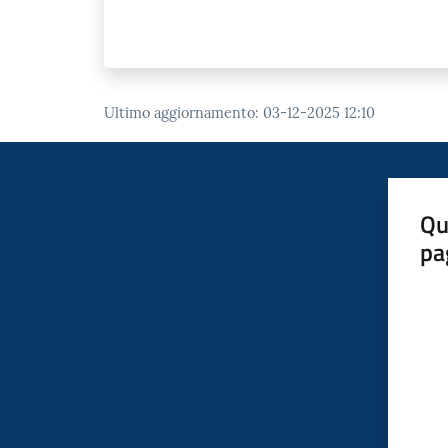
Ultimo aggiornamento
:
03-12-2025 12:10
Qu
pa
Valut