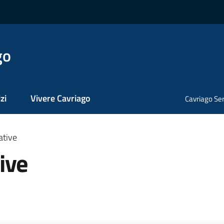
go
zi
Vivere Cavriago
Cavriago Ser
ative
ive