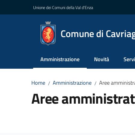
Vai al contenuto
Vai alla navigazione
Vai al footer
Unione dei Comuni della Val d'Enza
Comune di Cavria
Amministrazione
Novità
Servi
Menu selezionato
Home
Amministrazione
Aree amministr
/
/
Aree amministrat