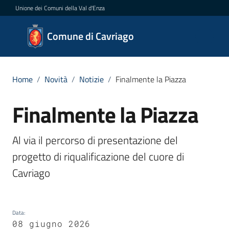
Vai al contenuto
Vai alla navigazione
Vai al footer
Unione dei Comuni della Val d'Enza
Comune
Comune di Cavriago
di
Cavriago
Home
/
Novità
/
Notizie
/
Finalmente la Piazza
Finalmente la Piazza
Salta al contenuto
Amministrazione
Al via il percorso di presentazione del 
Novità
Menu selezionato
progetto di riqualificazione del cuore di 
Servizi
Cavriago
Vivere
Cavriago
Data
:
08 giugno 2026