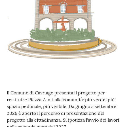
M
u
l
t
i
p
l
o
Tutti
gli
argomenti...
Contenuto
Il Comune di Cavriago presenta il progetto per
restituire Piazza Zanti alla comunità: più verde, più
spazio pedonale, più vivibile. Da giugno a settembre
Seguici
2026 è aperto il percorso di presentazione del
su
progetto alla cittadinanza. Si ipotizza l'avvio dei lavori
nella seconda metà del 2027.