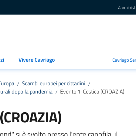
Amminist
zi
Vivere Cavriago
Cavriago Ser
Europa
Scambi europei per cittadini
/
/
rurali dopo la pandemia
Evento 1: Cestica (CROAZIA)
/
a (CROAZIA)
d" si è svolto presso l'ente capofila, il 