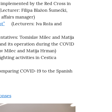
d implemented by the Red Cross in
Lecturer: Filipa Blažon Šumečki,
 affairs manager)
ot”
(Lecturers: Iva Roža and
ntatives: Tomislav Milec and Matija
 and its operation during the COVID
av Milec and Matija Hrman)
ighting activities in Cestica
mparing COVID-19 to the Spanish
onses