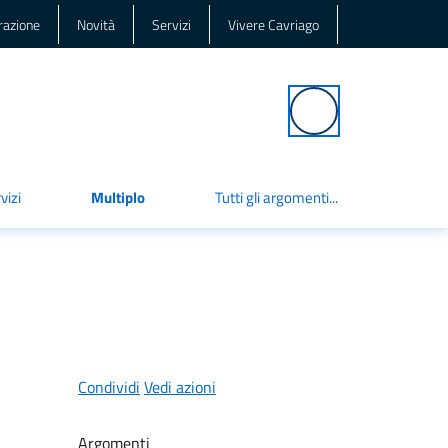
razione
Novità
Servizi
Vivere Cavriago
Cerca
vizi
Multiplo
Tutti gli argomenti...
Condividi
Vedi azioni
Argomenti