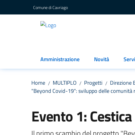
Vai al contenuto
Vai alla navigazione
Vai al footer
Comune di Cavriago
MULTIPLO
centro cultura cavriago
Amministrazione
Novità
Servi
Home
MULTIPLO
Progetti
Direzione 
/
/
/
"Beyond Covid-19": sviluppo delle comunità 
Salta al contenuto
Evento 1: Cestic
Il primo scambio del progetto "Beyon