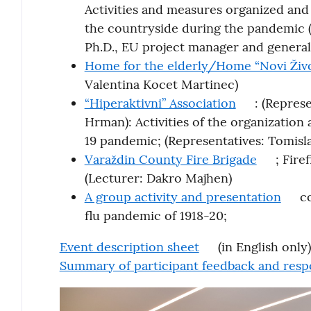
Activities and measures organized an
the countryside during the pandemic (
Ph.D., EU project manager and general
Home for the elderly/Home “Novi Živ
Valentina Kocet Martinec)
“Hiperaktivni” Association
: (Represe
Hrman): Activities of the organization
19 pandemic; (Representatives: Tomisl
Varaždin County Fire Brigade
; Firef
(Lecturer: Dakro Majhen)
A group activity and presentation
co
flu pandemic of 1918-20;
Event description sheet
(in English only)
Summary of participant feedback and resp