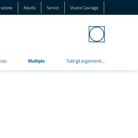
razione
Novità
Servizi
Vivere Cavriago
Cerca
vizi
Multiplo
Tutti gli argomenti...