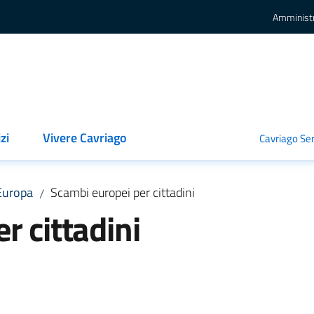
Amminist
zi
Vivere Cavriago
Cavriago Ser
Europa
Scambi europei per cittadini
/
r cittadini