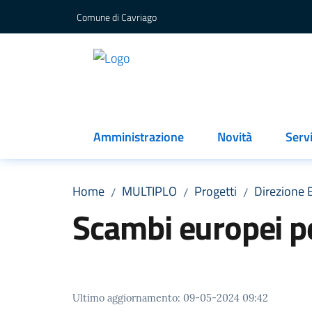
Vai al contenuto
Vai alla navigazione
Vai al footer
Comune di Cavriago
MULTIPLO
centro cultura cavriago
Amministrazione
Novità
Servi
Home
MULTIPLO
Progetti
Direzione 
/
/
/
Scambi europei pe
Ultimo aggiornamento
:
09-05-2024 09:42