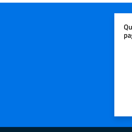
Qu
pa
Valut