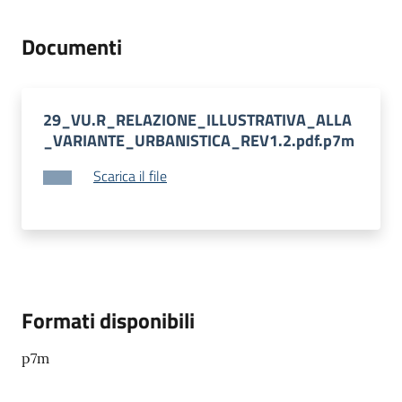
M
Documenti
u
l
t
i
29_VU.R_RELAZIONE_ILLUSTRATIVA_ALLA
p
_VARIANTE_URBANISTICA_REV1.2.pdf.p7m
l
o
Scarica il file
Tutti
gli
argomenti...
Menu selezionato
Formati disponibili
Seguici
p7m
su