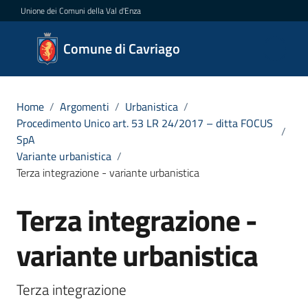
Vai al contenuto
Vai alla navigazione
Vai al footer
Unione dei Comuni della Val d'Enza
Comune
Comune di Cavriago
di
Cavriago
Home
/
Argomenti
/
Urbanistica
/
Procedimento Unico art. 53 LR 24/2017 – ditta FOCUS
/
SpA
Amministrazione
Variante urbanistica
/
Terza integrazione - variante urbanistica
Novità
Terza integrazione -
Salta al contenuto
Servizi
variante urbanistica
Vivere
Cavriago
Terza integrazione