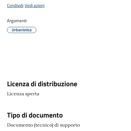
Condividi
Vedi azioni
Argomenti
C
Urbanistica
a
v
r
i
a
g
o
S
Descrizione
Licenza di distribuzione
e
r
Licenza aperta
v
i
Tipo di documento
z
i
Documento (tecnico) di supporto