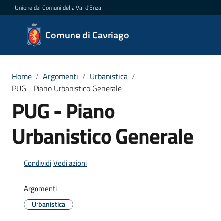
Vai al contenuto
Vai alla navigazione
Vai al footer
Unione dei Comuni della Val d'Enza
Comune
Comune di Cavriago
di
Cavriago
Home
/
Argomenti
/
Urbanistica
/
PUG - Piano Urbanistico Generale
PUG - Piano
Amministrazione
Urbanistico Generale
Novità
Servizi
Condividi
Vedi azioni
Vivere
Argomenti
Cavriago
Urbanistica