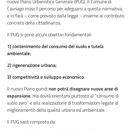
nuovo Piano Urbanistico Generale (PUG). Il Comune di
M
Cavriago inizia il percorso per adeguarsi a questa normativa,
u
e lo farà – come previsto dalla legge – insieme al contributo
l
concreto della cittadinanza.
t
Il PUG si pone alcuni obiettivi fondamentali:
i
p
1) contenimento del consumo del suolo e tutela
l
ambientale;
o
2) rigenerazione urbana;
Tutti
3) competitività e sviluppo economico
.
gli
Il nuovo Piano quindi
non potrà disegnare nuove aree di
argomenti...
Menu selezionato
espansione
, ma dovrà orientarsi piuttosto al “consumo di
suolo zero” e alla realizzazione di trasformazioni legate al
miglioramento della qualità urbana ed ambientale.
Seguici
Il PUG sarà composto da:
su