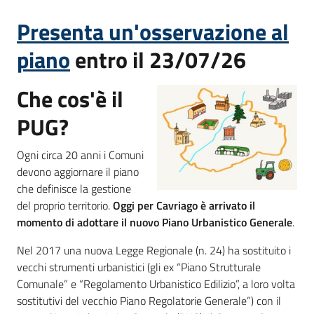
Presenta un'osservazione al
piano
entro il 23/07/26
C
a
v
Che cos'è il
r
PUG?
i
a
Ogni circa 20 anni i Comuni
g
devono aggiornare il piano
o
che definisce la gestione
S
del proprio territorio.
Oggi per Cavriago è arrivato il
e
momento di adottare il nuovo Piano Urbanistico Generale
.
r
v
Nel 2017 una nuova Legge Regionale (n. 24) ha sostituito i
i
vecchi strumenti urbanistici (gli ex “Piano Strutturale
z
Comunale” e “Regolamento Urbanistico Edilizio”, a loro volta
i
sostitutivi del vecchio Piano Regolatorie Generale”) con il