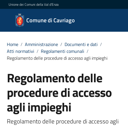
Vai al contenuto
Vai alla navigazione
Vai al footer
Unione dei Comuni della Val d'Enza
Comune
Comune di Cavriago
di
Cavriago
Home
/
Amministrazione
/
Documenti e dati
/
Atti normativi
/
Regolamenti comunali
/
Regolamento delle procedure di accesso agli impieghi
Amministrazione
Menu selezionato
Regolamento delle
Salta al contenuto
Novità
procedure di accesso
Servizi
agli impieghi
Vivere
Cavriago
Regolamento delle procedure di accesso agli 