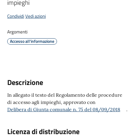
impieghi
Condividi
Vedi azioni
C
a
Argomenti
v
Accesso all'informazione
r
i
a
g
o
Descrizione
S
e
In allegato il testo del Regolamento delle procedure
r
di accesso agli impieghi, approvato con
v
Delibera di Giunta comunale n. 75 del 08/09/2018
.
i
z
i
Licenza di distribuzione