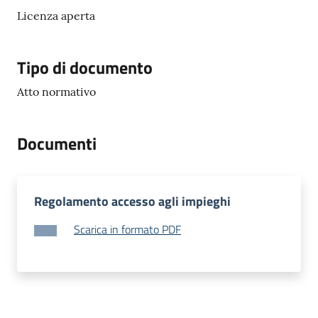
Licenza aperta
M
u
l
Tipo di documento
t
i
Atto normativo
p
l
o
Documenti
Tutti
gli
Regolamento accesso agli impieghi
argomenti...
Scarica in formato PDF
Seguici
su