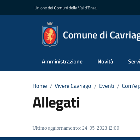
Vai al contenuto
Vai alla navigazione
Vai al footer
Unione dei Comuni della Val d'Enza
Comune di Cavria
Amministrazione
Novità
Servi
Home
Vivere Cavriago
Eventi
Com’è p
/
/
/
Allegati
Ultimo aggiornamento
:
24-05-2023 12:00