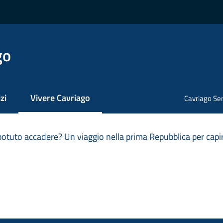
go
zi
Vivere Cavriago
Cavriago Ser
Menu selezionato
otuto accadere? Un viaggio nella prima Repubblica per capi