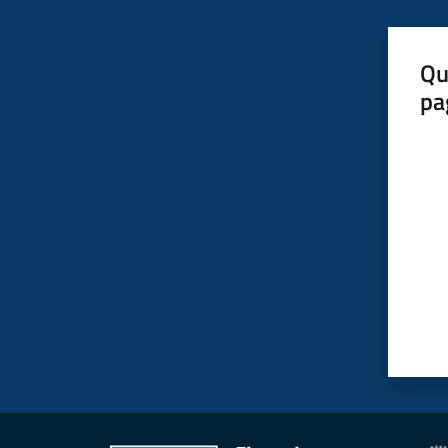
Qu
pa
Valut