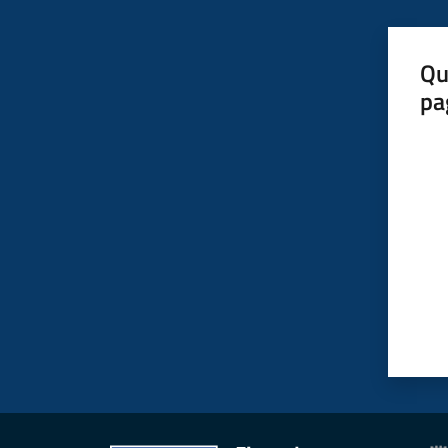
Qu
pa
Valut