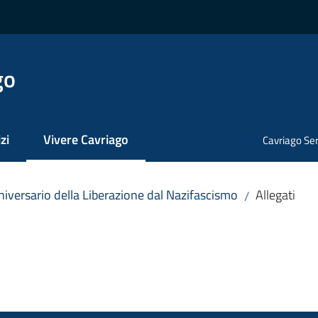
go
zi
Vivere Cavriago
Cavriago Ser
Menu selezionato
iversario della Liberazione dal Nazifascismo
Allegati
/