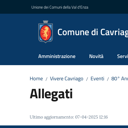
Vai al contenuto
Vai alla navigazione
Vai al footer
Unione dei Comuni della Val d'Enza
Comune di Cavria
Amministrazione
Novità
Servi
Home
Vivere Cavriago
Eventi
80° Ann
/
/
/
Allegati
Ultimo aggiornamento
:
07-04-2025 12:16