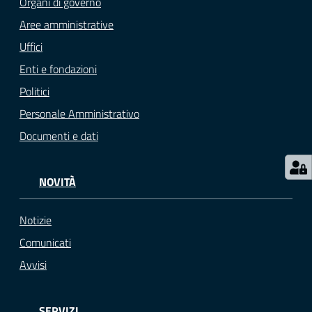
Organi di governo
M
Aree amministrative
u
Uffici
l
Enti e fondazioni
t
i
Politici
p
Personale Amministrativo
l
Documenti e dati
o
Tutti
NOVITÀ
gli
argomenti...
Notizie
Comunicati
Avvisi
Seguici
su
SERVIZI