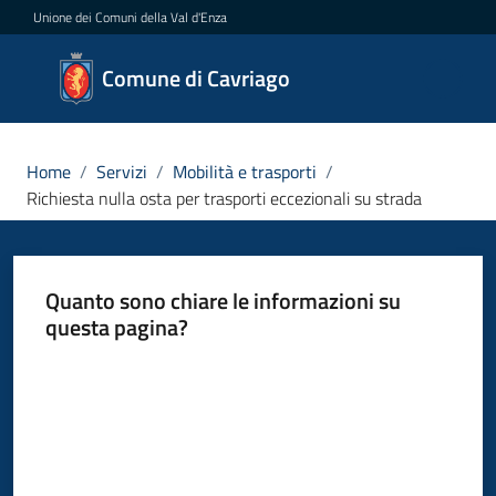
Vai al contenuto
Vai alla navigazione
Vai al footer
Unione dei Comuni della Val d'Enza
Comune
Comune di Cavriago
di
Cavriago
Home
/
Servizi
/
Mobilità e trasporti
/
Richiesta nulla osta per trasporti eccezionali su strada
Amministrazione
Quanto sono chiare le informazioni su
Novità
questa pagina?
Servizi
Valuta da 1 a 5 stelle
Menu selezionato
Vivere
Cavriago