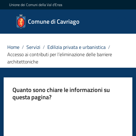
Vai al contenuto
Vai alla navigazione
Vai al footer
Unione dei Comuni della Val d'Enza
Comune
Comune di Cavriago
di
Cavriago
Home
/
Servizi
/
Edilizia privata e urbanistica
/
Accesso ai contributi per l’eliminazione delle barriere
architettoniche
Amministrazione
Novità
Quanto sono chiare le informazioni su
questa pagina?
Servizi
Menu selezionato
Valuta da 1 a 5 stelle
Vivere
Cavriago