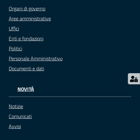
Organi di governo
M
u
Aree amministrative
l
Uffici
t
Enti e fondazioni
i
p
Politici
l
Personale Amministrativo
o
Documenti e dati
Tutti
gli
NOVITÀ
argomenti...
Notizie
Comunicati
Seguici
Avvisi
su