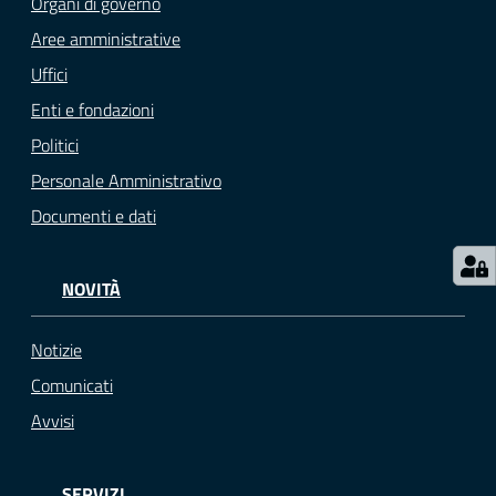
Organi di governo
M
Aree amministrative
u
Uffici
l
Enti e fondazioni
t
i
Politici
p
Personale Amministrativo
l
Documenti e dati
o
Tutti
NOVITÀ
gli
argomenti...
Notizie
Comunicati
Avvisi
Seguici
su
SERVIZI