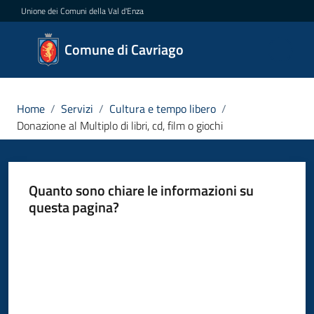
Vai al contenuto
Vai alla navigazione
Vai al footer
Unione dei Comuni della Val d'Enza
Comune
Comune di Cavriago
di
Cavriago
Home
/
Servizi
/
Cultura e tempo libero
/
Donazione al Multiplo di libri, cd, film o giochi
Amministrazione
Quanto sono chiare le informazioni su
Novità
questa pagina?
Servizi
Valuta da 1 a 5 stelle
Menu selezionato
Vivere
Cavriago