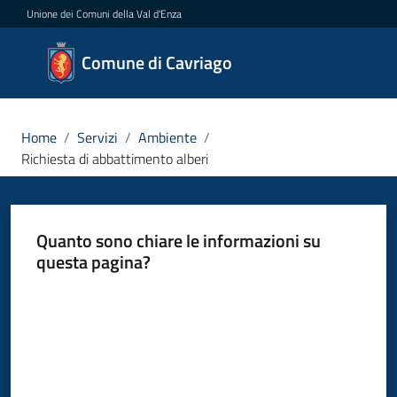
Vai al contenuto
Vai alla navigazione
Vai al footer
Unione dei Comuni della Val d'Enza
Comune
Comune di Cavriago
di
Cavriago
Home
/
Servizi
/
Ambiente
/
Richiesta di abbattimento alberi
Amministrazione
Quanto sono chiare le informazioni su
Novità
questa pagina?
Servizi
Valuta da 1 a 5 stelle
Menu selezionato
Vivere
Cavriago