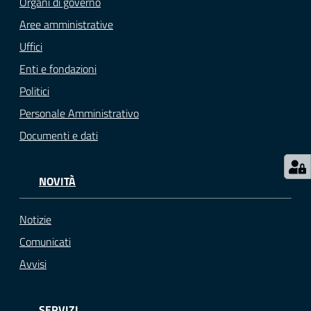
Organi di governo
M
Aree amministrative
u
Uffici
l
Enti e fondazioni
t
i
Politici
p
Personale Amministrativo
l
Documenti e dati
o
Tutti
NOVITÀ
gli
argomenti...
Notizie
Comunicati
Avvisi
Seguici
su
SERVIZI