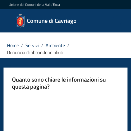
Vai al contenuto
Vai alla navigazione
Vai al footer
Unione dei Comuni della Val d'Enza
Comune
Comune di Cavriago
di
Cavriago
Home
/
Servizi
/
Ambiente
/
Denuncia di abbandono rifiuti
Amministrazione
Quanto sono chiare le informazioni su
Novità
questa pagina?
Servizi
Valuta da 1 a 5 stelle
Menu selezionato
Vivere
Cavriago