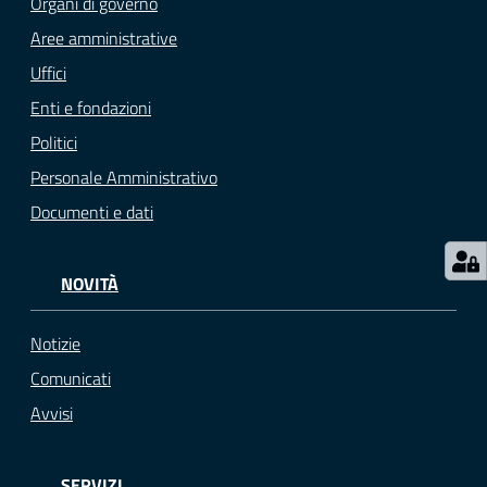
Organi di governo
M
Aree amministrative
u
Uffici
l
Enti e fondazioni
t
i
Politici
p
Personale Amministrativo
l
Documenti e dati
o
Tutti
NOVITÀ
gli
argomenti...
Notizie
Comunicati
Avvisi
Seguici
su
SERVIZI