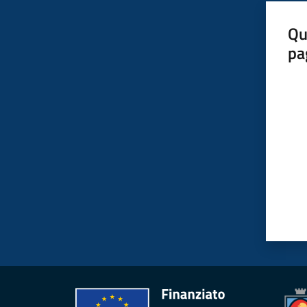
Qu
pa
Valut