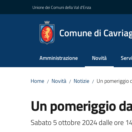
Vai al contenuto
Vai alla navigazione
Vai al footer
Unione dei Comuni della Val d'Enza
Comune di Cavria
Amministrazione
Novità
Servi
Menu selezionato
Home
Novità
Notizie
Un pomeriggio d
/
/
/
Salta al contenuto
Un pomeriggio da
Sabato 5 ottobre 2024 dalle ore 14