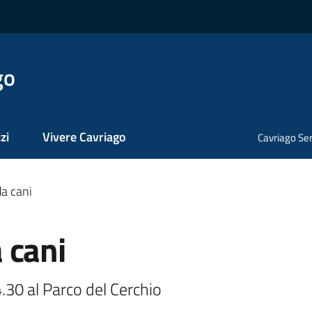
go
zi
Vivere Cavriago
Cavriago Ser
a cani
 cani
.30 al Parco del Cerchio