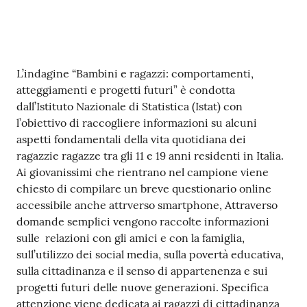
M
u
l
t
Contenuto
L’indagine “Bambini e ragazzi: comportamenti,
i
atteggiamenti e progetti futuri” è condotta
p
dall’Istituto Nazionale di Statistica (Istat) con
l
l’obiettivo di raccogliere informazioni su alcuni
o
aspetti fondamentali della vita quotidiana dei
ragazzie ragazze tra gli 11 e 19 anni residenti in Italia.
Ai giovanissimi che rientrano nel campione viene
Tutti
chiesto di compilare un breve questionario online
gli
accessibile anche attrverso smartphone, Attraverso
argomenti...
domande semplici vengono raccolte informazioni
sulle relazioni con gli amici e con la famiglia,
sull’utilizzo dei social media, sulla povertà educativa,
Seguici
sulla cittadinanza e il senso di appartenenza e sui
su
progetti futuri delle nuove generazioni. Specifica
attenzione viene dedicata ai ragazzi di cittadinanza