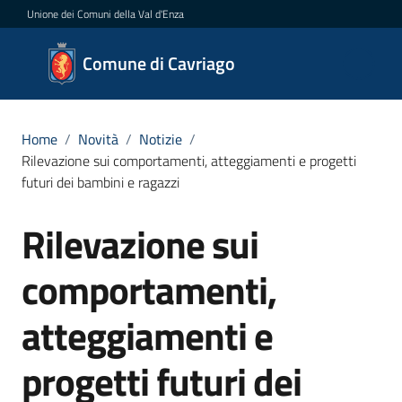
Vai al contenuto
Vai alla navigazione
Vai al footer
Unione dei Comuni della Val d'Enza
Comune
Comune di Cavriago
di
Cavriago
Home
/
Novità
/
Notizie
/
Rilevazione sui comportamenti, atteggiamenti e progetti
futuri dei bambini e ragazzi
Amministrazione
Rilevazione sui
Salta al contenuto
Novità
Menu selezionato
comportamenti,
Servizi
atteggiamenti e
Vivere
Cavriago
progetti futuri dei