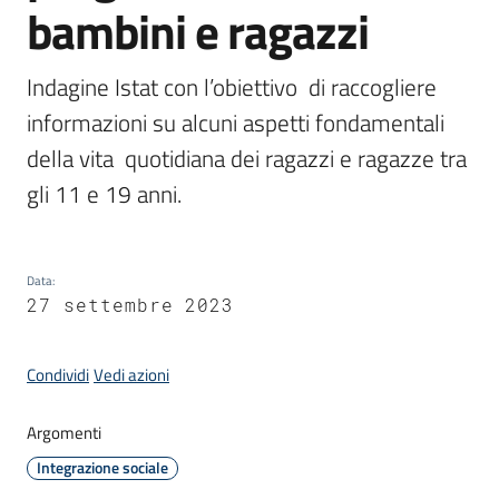
bambini e ragazzi
Indagine Istat con l’obiettivo  di raccogliere 
C
a
informazioni su alcuni aspetti fondamentali 
v
della vita  quotidiana dei ragazzi e ragazze tra 
r
gli 11 e 19 anni.
i
a
g
o
Data
:
S
27 settembre 2023
e
r
Condividi
Vedi azioni
v
i
Argomenti
z
i
Integrazione sociale