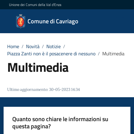
Vai al contenuto
Vai alla navigazione
Vai al footer
Unione dei Comuni della Val d'Enza
Comune
Comune di Cavriago
di
Cavriago
Home
/
Novità
/
Notizie
/
Piazza Zanti non è il posacenere di nessuno
/
Multimedia
Multimedia
Amministrazione
Novità
Menu selezionato
Ultimo aggiornamento
:
30-05-2023 14:34
Servizi
Vivere
Quanto sono chiare le informazioni su
Cavriago
questa pagina?