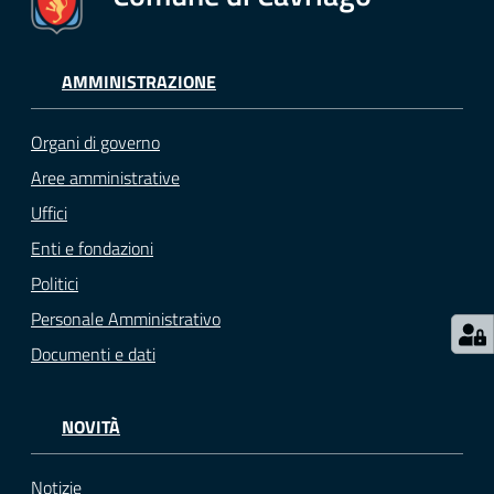
M
u
AMMINISTRAZIONE
l
t
i
Organi di governo
p
Aree amministrative
l
Uffici
o
Enti e fondazioni
Tutti
Politici
gli
Personale Amministrativo
argomenti...
Documenti e dati
NOVITÀ
Seguici
su
Notizie