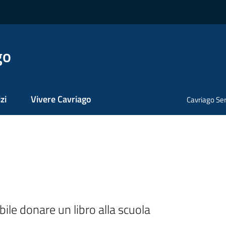
go
zi
Vivere Cavriago
Cavriago Ser
ile donare un libro alla scuola