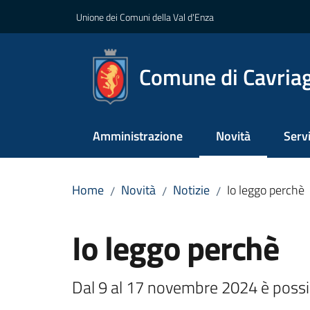
Vai al contenuto
Vai alla navigazione
Vai al footer
Unione dei Comuni della Val d'Enza
Comune di Cavria
Amministrazione
Novità
Servi
Menu selezionato
Home
Novità
Notizie
Io leggo perchè
/
/
/
Salta al contenuto
Io leggo perchè
Dal 9 al 17 novembre 2024 è possib