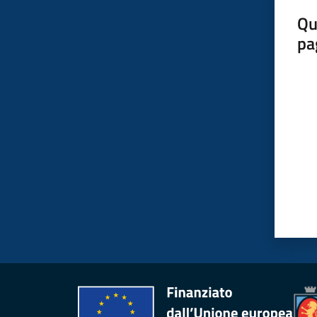
Qu
pa
Valut