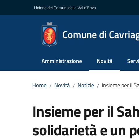
Vai al contenuto
Vai alla navigazione
Vai al footer
Unione dei Comuni della Val d'Enza
Comune di Cavria
Amministrazione
Novità
Servi
Menu selezionato
Home
Novità
Notizie
Insieme per il S
/
/
/
Salta al contenuto
Insieme per il Sa
solidarietà e un 