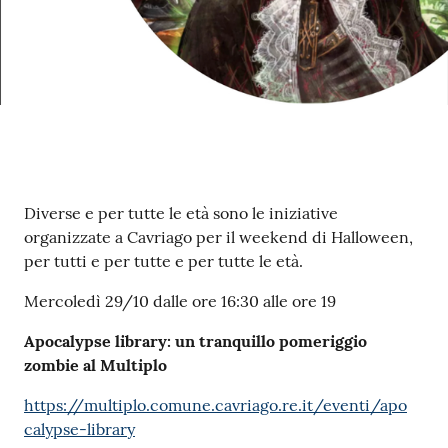
M
u
l
t
i
p
l
o
Contenuto
Diverse e per tutte le età sono le iniziative
organizzate a Cavriago per il weekend di Halloween,
Tutti
per tutti e per tutte e per tutte le età.
gli
argomenti...
Mercoledì 29/10 dalle ore 16:30 alle ore 19
Apocalypse library: un tranquillo pomeriggio
zombie al Multiplo
Seguici
https://multiplo.comune.cavriago.re.it/eventi/apo
su
calypse-library