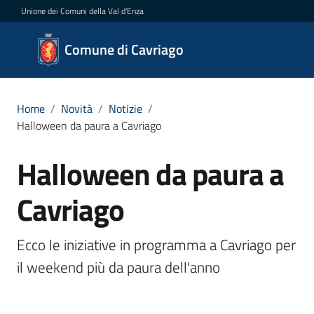
Vai al contenuto
Vai alla navigazione
Vai al footer
Unione dei Comuni della Val d'Enza
Comune
Comune di Cavriago
di
Cavriago
Home
/
Novità
/
Notizie
/
Halloween da paura a Cavriago
Amministrazione
Halloween da paura a
Salta al contenuto
Novità
Cavriago
Menu selezionato
Servizi
Ecco le iniziative in programma a Cavriago per 
il weekend più da paura dell'anno
Vivere
Cavriago