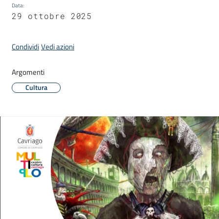
Data
:
29 ottobre 2025
C
Condividi
Vedi azioni
a
v
Argomenti
r
i
Cultura
a
g
o
S
e
r
v
i
z
i