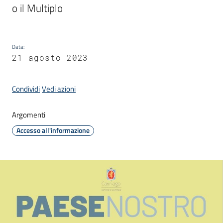
o il Multiplo
C
Data
:
a
21 agosto 2023
v
r
i
Condividi
Vedi azioni
a
g
Argomenti
o
Accesso all'informazione
S
e
r
v
i
z
i