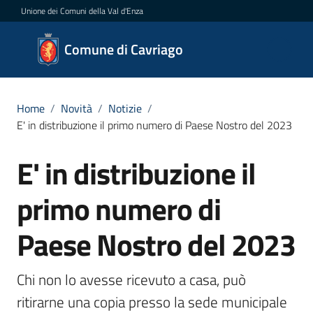
Vai al contenuto
Vai alla navigazione
Vai al footer
Unione dei Comuni della Val d'Enza
Comune
Comune di Cavriago
di
Cavriago
Home
/
Novità
/
Notizie
/
E' in distribuzione il primo numero di Paese Nostro del 2023
Amministrazione
E' in distribuzione il
Salta al contenuto
Novità
primo numero di
Menu selezionato
Servizi
Paese Nostro del 2023
Vivere
Chi non lo avesse ricevuto a casa, può 
Cavriago
ritirarne una copia presso la sede municipale 