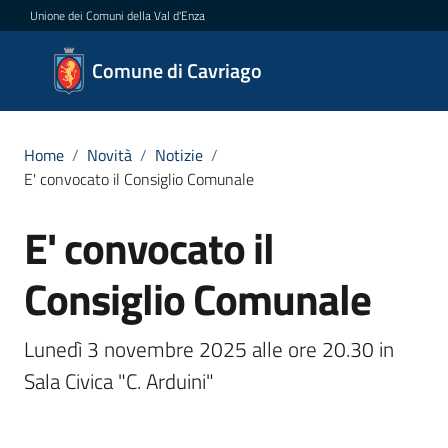
Vai al contenuto
Vai alla navigazione
Vai al footer
Unione dei Comuni della Val d'Enza
Comune
Comune di Cavriago
di
Cavriago
Home
/
Novità
/
Notizie
/
E' convocato il Consiglio Comunale
Amministrazione
E' convocato il
Salta al contenuto
Novità
Consiglio Comunale
Menu selezionato
Servizi
Lunedì 3 novembre 2025 alle ore 20.30 in 
Sala Civica "C. Arduini"
Vivere
Cavriago