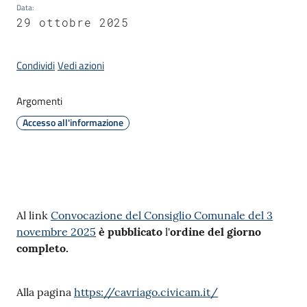
Data
:
29 ottobre 2025
C
Condividi
Vedi azioni
a
v
Argomenti
r
i
Accesso all'informazione
a
g
o
S
e
Contenuto
Al link
Convocazione del Consiglio Comunale del 3
r
novembre 2025
è pubblicato
l'
ordine del giorno
v
completo.
i
z
i
Alla pagina
https://cavriago.civicam.it/