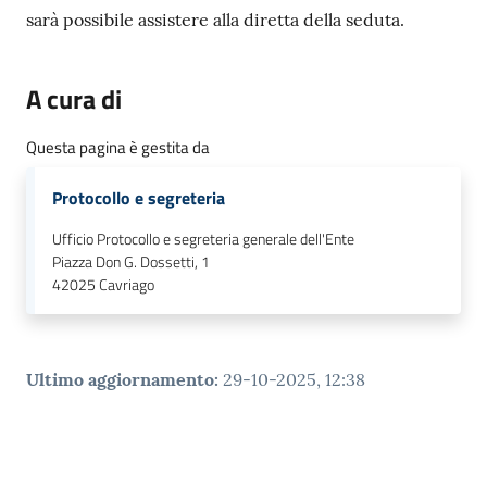
sarà possibile assistere alla diretta della seduta.
M
u
l
A cura di
t
i
Questa pagina è gestita da
p
l
Protocollo e segreteria
o
Ufficio Protocollo e segreteria generale dell'Ente
Piazza Don G. Dossetti, 1
Tutti
42025
Cavriago
gli
argomenti...
Ultimo aggiornamento
:
29-10-2025, 12:38
Seguici
su