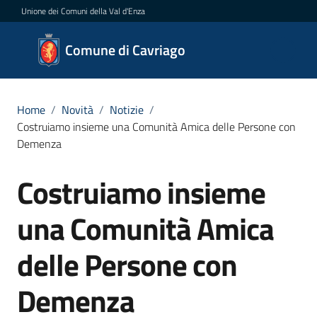
Vai al contenuto
Vai alla navigazione
Vai al footer
Unione dei Comuni della Val d'Enza
Comune
Comune di Cavriago
di
Cavriago
Home
/
Novità
/
Notizie
/
Costruiamo insieme una Comunità Amica delle Persone con
Demenza
Amministrazione
Costruiamo insieme
Salta al contenuto
Novità
Menu selezionato
una Comunità Amica
Servizi
delle Persone con
Vivere
Cavriago
Demenza