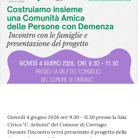
M
u
l
t
i
p
l
o
Tutti
gli
argomenti...
Contenuto
Giovedì 4 giugno 2026 ore 9.30 - 11.30 presso la Sala
Seguici
Civica "C. Arduini" del Comune di Cavriago.
su
Durante l'incontro verrà presentato il progetto della