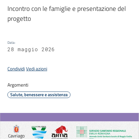
Incontro con le famiglie e presentazione del 
progetto
C
a
v
Data
:
r
28 maggio 2026
i
a
Condividi
Vedi azioni
g
o
S
Argomenti
e
Salute, benessere e assistenza
r
v
i
z
i