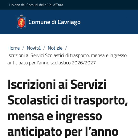
Vai al contenuto
Vai alla navigazione
Vai al footer
Unione dei Comuni della Val d'Enza
Comune
Comune di Cavriago
di
Cavriago
Home
/
Novità
/
Notizie
/
Iscrizioni ai Servizi Scolastici di trasporto, mensa e ingresso
anticipato per l’anno scolastico 2026/2027
Amministrazione
Iscrizioni ai Servizi
Salta al contenuto
Novità
Menu selezionato
Scolastici di trasporto,
Servizi
mensa e ingresso
Vivere
Cavriago
anticipato per l’anno