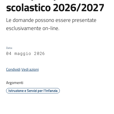
scolastico 2026/2027
Le domande possono essere presentate 
C
a
esclusivamente on-line.
v
r
i
Data
:
a
04 maggio 2026
g
o
S
Condividi
Vedi azioni
e
r
Argomenti
v
Istruzione e Servizi per l'Infanzia
i
z
i