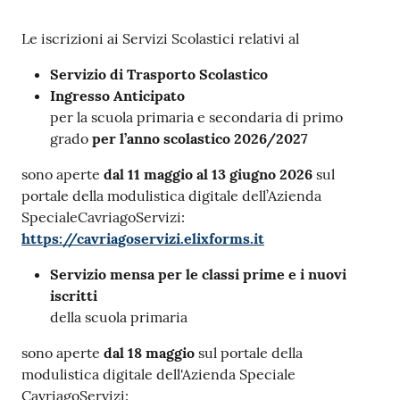
M
Contenuto
Le iscrizioni ai Servizi Scolastici relativi al
u
l
Servizio di Trasporto Scolastico
t
Ingresso Anticipato
i
per la scuola primaria e secondaria di primo
p
grado
per l’anno scolastico 2026/2027
l
o
sono aperte
dal 11 maggio al 13 giugno 2026
sul
portale della modulistica digitale dell’Azienda
SpecialeCavriagoServizi:
Tutti
https://cavriagoservizi.elixforms.it
gli
argomenti...
Servizio mensa
per le classi prime e i nuovi
iscritti
della scuola primaria
Seguici
sono aperte
dal 18 maggio
sul portale della
su
modulistica digitale dell'Azienda Speciale
CavriagoServizi: