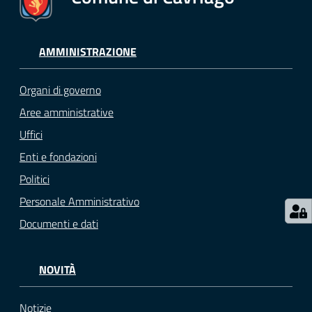
M
u
AMMINISTRAZIONE
l
t
i
Organi di governo
p
Aree amministrative
l
Uffici
o
Enti e fondazioni
Tutti
Politici
gli
Personale Amministrativo
argomenti...
Documenti e dati
NOVITÀ
Seguici
su
Notizie