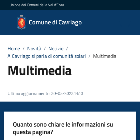
Vai al contenuto
Vai alla navigazione
Vai al footer
Unione dei Comuni della Val d'Enza
Comune
Comune di Cavriago
di
Cavriago
Home
/
Novità
/
Notizie
/
A Cavriago si parla di comunità solari
/
Multimedia
Multimedia
Amministrazione
Novità
Menu selezionato
Ultimo aggiornamento
:
30-05-2023 14:10
Servizi
Vivere
Quanto sono chiare le informazioni su
Cavriago
questa pagina?