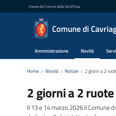
Vai al contenuto
Vai alla navigazione
Vai al footer
Unione dei Comuni della Val d'Enza
Comune di Cavria
Amministrazione
Novità
Servi
Menu selezionato
Home
Novità
Notizie
2 giorni a 2 ruot
/
/
/
Salta al contenuto
2 giorni a 2 ruote
Il 13 e 14 marzo 2026 il Comune d