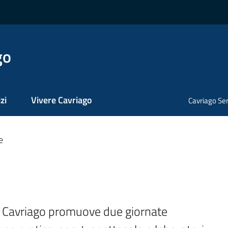
go
zi
Vivere Cavriago
Cavriago Ser
e
i Cavriago promuove due giornate 