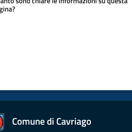
anto sono chiare le informazioni su questa
gina?
a da 1 a 5 stelle
Comune di Cavriago