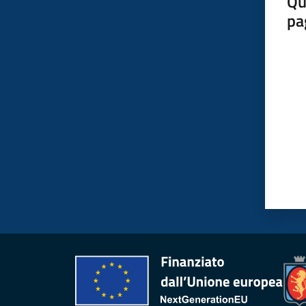
Qu
pa
Valut