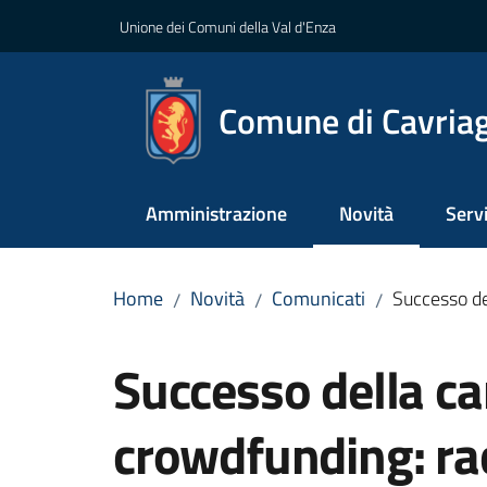
Vai al contenuto
Vai alla navigazione
Vai al footer
Unione dei Comuni della Val d'Enza
Comune di Cavria
Amministrazione
Novità
Servi
Menu selezionato
Home
Novità
Comunicati
Successo de
/
/
/
Salta al contenuto
Successo della 
crowdfunding: rac