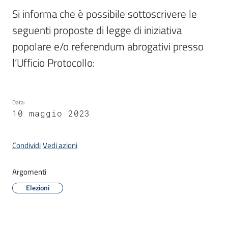
Si informa che è possibile sottoscrivere le 
seguenti proposte di legge di iniziativa 
C
popolare e/o referendum abrogativi presso 
a
l’Ufficio Protocollo: 
v
r
i
a
Data
:
10 maggio 2023
g
o
S
Condividi
Vedi azioni
e
r
Argomenti
v
i
Elezioni
z
i