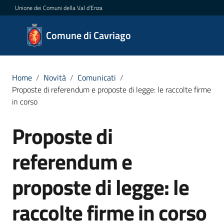
Vai al contenuto
Vai alla navigazione
Vai al footer
Unione dei Comuni della Val d'Enza
Comune
Comune di Cavriago
di
Cavriago
Home
/
Novità
/
Comunicati
/
Proposte di referendum e proposte di legge: le raccolte firme
in corso
Amministrazione
Proposte di
Salta al contenuto
Novità
Menu selezionato
referendum e
Servizi
proposte di legge: le
Vivere
Cavriago
raccolte firme in corso