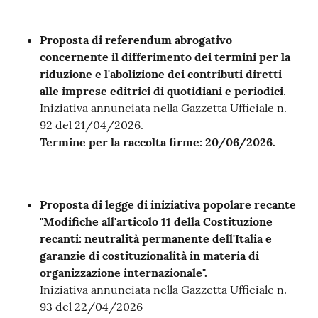
M
Contenuto
u
Proposta di referendum abrogativo
l
concernente il differimento dei termini per la
t
riduzione e l'abolizione dei contributi diretti
i
alle imprese editrici di quotidiani e periodici
.
p
Iniziativa annunciata nella Gazzetta Ufficiale n.
l
92 del 21/04/2026.
o
Termine per la raccolta firme: 20/06/2026.
Tutti
gli
Proposta di legge di iniziativa popolare recante
argomenti...
"Modifiche all'articolo 11 della Costituzione
recanti: neutralità permanente dell'Italia e
garanzie di costituzionalità in materia di
organizzazione internazionale".
Seguici
Iniziativa annunciata nella Gazzetta Ufficiale n.
su
93 del 22/04/2026