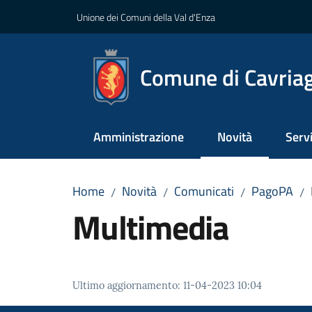
Vai al contenuto
Vai alla navigazione
Vai al footer
Unione dei Comuni della Val d'Enza
Comune di Cavria
Amministrazione
Novità
Servi
Menu selezionato
Home
Novità
Comunicati
PagoPA
/
/
/
/
Multimedia
Ultimo aggiornamento
:
11-04-2023 10:04