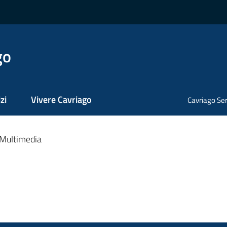
go
zi
Vivere Cavriago
Cavriago Ser
Multimedia