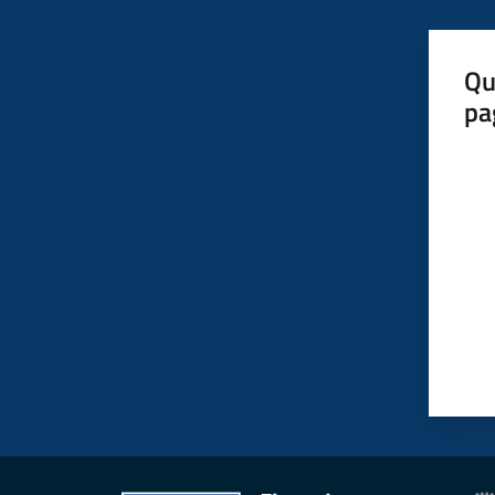
Qu
pa
Valut