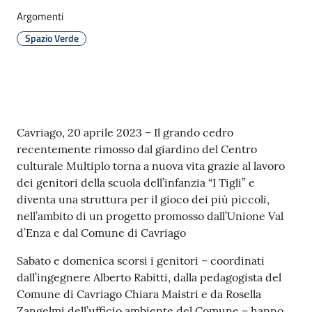
Argomenti
M
u
Spazio Verde
l
t
i
p
l
Contenuto
Cavriago, 20 aprile 2023 – Il grando cedro
o
recentemente rimosso dal giardino del Centro
culturale Multiplo torna a nuova vita grazie al lavoro
Tutti
dei genitori della scuola dell’infanzia “I Tigli” e
gli
diventa una struttura per il gioco dei più piccoli,
argomenti...
nell’ambito di un progetto promosso dall’Unione Val
d’Enza e dal Comune di Cavriago
Sabato e domenica scorsi i genitori – coordinati
Seguici
dall’ingegnere Alberto Rabitti, dalla pedagogista del
su
Comune di Cavriago Chiara Maistri e da Rosella
Zangelmi dell’ufficio ambiente del Comune – hanno