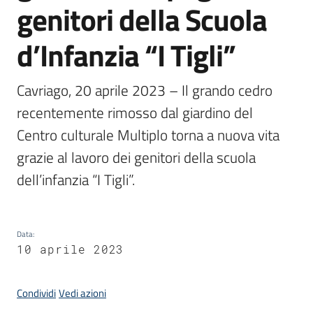
genitori della Scuola
d’Infanzia “I Tigli”
C
a
Cavriago, 20 aprile 2023 – Il grando cedro 
v
r
recentemente rimosso dal giardino del 
i
Centro culturale Multiplo torna a nuova vita 
a
grazie al lavoro dei genitori della scuola 
g
o
dell’infanzia “I Tigli”.
S
e
r
Data
:
v
10 aprile 2023
i
z
i
Condividi
Vedi azioni