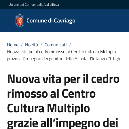
Vai al contenuto
Vai alla navigazione
Vai al footer
Unione dei Comuni della Val d'Enza
Comune
Comune di Cavriago
di
Cavriago
Home
/
Novità
/
Comunicati
/
Nuova vita per il cedro rimosso al Centro Cultura Multiplo
grazie all’impegno dei genitori della Scuola d’Infanzia “I Tigli”
Amministrazione
Nuova vita per il cedro
Salta al contenuto
Novità
Menu selezionato
rimosso al Centro
Servizi
Cultura Multiplo
Vivere
Cavriago
grazie all’impegno dei