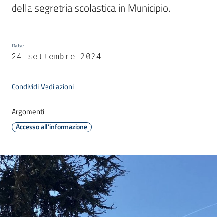
della segretria scolastica in Municipio.
C
Data
:
a
24 settembre 2024
v
r
i
Condividi
Vedi azioni
a
g
Argomenti
o
Accesso all'informazione
S
e
r
v
i
z
i