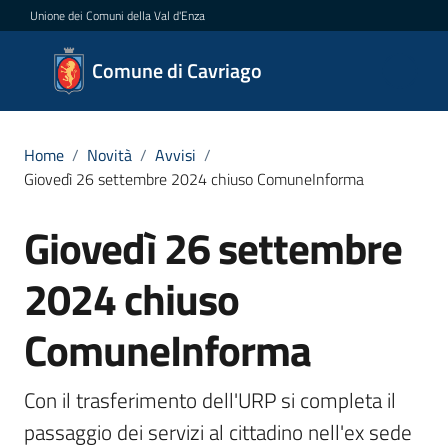
Vai al contenuto
Vai alla navigazione
Vai al footer
Unione dei Comuni della Val d'Enza
Comune
Comune di Cavriago
di
Cavriago
Home
/
Novità
/
Avvisi
/
Giovedì 26 settembre 2024 chiuso ComuneInforma
Amministrazione
Giovedì 26 settembre
Salta al contenuto
Novità
2024 chiuso
Menu selezionato
Servizi
ComuneInforma
Vivere
Con il trasferimento dell'URP si completa il 
Cavriago
passaggio dei servizi al cittadino nell'ex sede 