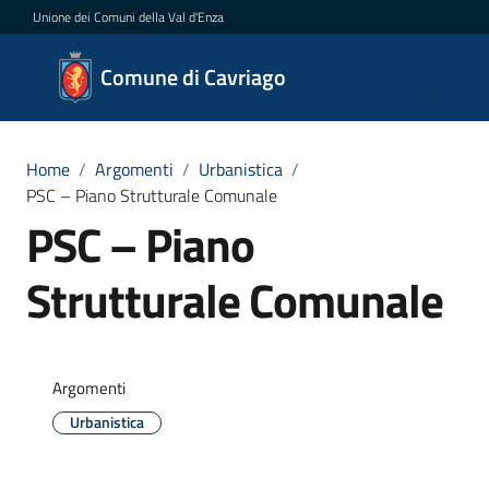
Vai al contenuto
Vai alla navigazione
Vai al footer
Unione dei Comuni della Val d'Enza
Comune
Comune di Cavriago
di
Cavriago
Home
/
Argomenti
/
Urbanistica
/
PSC – Piano Strutturale Comunale
PSC – Piano
Amministrazione
Strutturale Comunale
Novità
Servizi
Argomenti
Vivere
Urbanistica
Cavriago