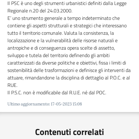
Il PSC è uno degli strumenti urbanistici definiti dalla Legge
Regionale n.20 del 24.03.2000.
E’ uno strumento generale a tempo indeterminato che
C
contiene gli aspetti strutturali e strategici che interessano
a
tutto il territorio comunale. Valuta la consistenza, la
v
localizzazione e la vulnerabilità delle risorse naturali e
r
antropiche e di conseguenza opera scelte di assetto,
i
sviluppo e tutela del territorio definendo gli ambiti
a
caratterizzati da diverse politiche e obiettivi, fissa i limiti di
g
sostenibilità delle trasformazioni e definisce gli interventi da
o
attuare, rimandandone la disciplina di dettaglio al P.O.C. e al
S
RUE.
e
Il P.S.C. non è modificabile dal R.U.E. né dal POC.
r
Ultimo aggiornamento
:
17-05-2023 15:08
v
i
z
Contenuti correlati
i