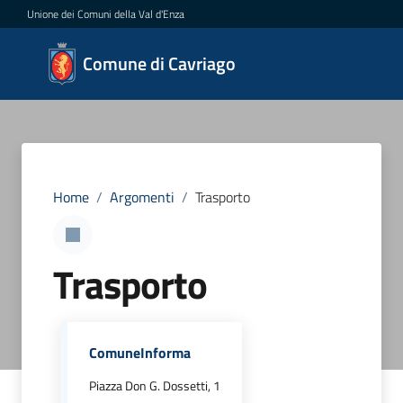
Vai al contenuto
Vai alla navigazione
Vai al footer
Unione dei Comuni della Val d'Enza
Comune
Comune di Cavriago
di
Cavriago
Amministrazione
Home
/
Argomenti
/
Trasporto
Novità
Trasporto
Servizi
Vivere
ComuneInforma
Cavriago
Piazza Don G. Dossetti, 1