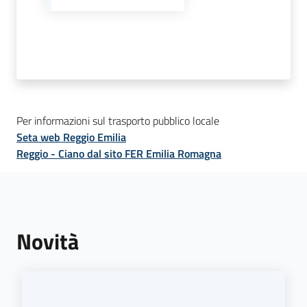
C
a
v
r
Per informazioni sul trasporto pubblico locale
i
Seta web Reggio Emilia
a
Reggio - Ciano dal sito FER Emilia Romagna
g
o
S
e
r
Novità
v
i
z
i