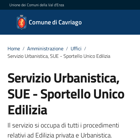
Vai al contenuto
Vai alla navigazione
Vai al footer
Unione dei Comuni della Val d'Enza
Comune
Comune di Cavriago
di
Cavriago
Home
/
Amministrazione
/
Uffici
/
Servizio Urbanistica, SUE - Sportello Unico Edilizia
Amministrazione
Servizio Urbanistica,
Salta al contenuto
Menu selezionato
Novità
SUE - Sportello Unico
Servizi
Edilizia
Menu selezionato
Vivere
Il servizio si occupa di tutti i procedimenti 
Cavriago
relativi ad Edilizia privata e Urbanistica.