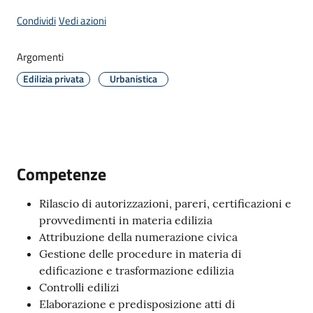
Condividi
Vedi azioni
C
Argomenti
a
Edilizia privata
Urbanistica
v
r
i
a
g
Competenze
o
S
Rilascio di autorizzazioni, pareri, certificazioni e
e
provvedimenti in materia edilizia
r
Attribuzione della numerazione civica
v
Gestione delle procedure in materia di
i
edificazione e trasformazione edilizia
z
Controlli edilizi
i
Elaborazione e predisposizione atti di