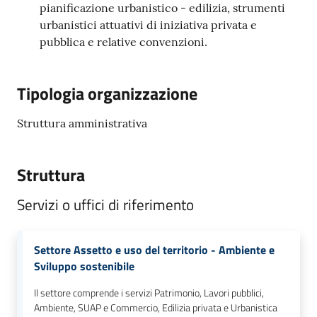
pianificazione urbanistico - edilizia, strumenti
M
urbanistici attuativi di iniziativa privata e
u
pubblica e relative convenzioni.
l
t
i
Tipologia organizzazione
p
l
Struttura amministrativa
o
Struttura
Tutti
gli
Servizi o uffici di riferimento
argomenti...
Settore Assetto e uso del territorio - Ambiente e
Sviluppo sostenibile
Seguici
su
Il settore comprende i servizi Patrimonio, Lavori pubblici,
Ambiente, SUAP e Commercio, Edilizia privata e Urbanistica