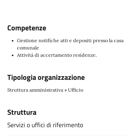
C
Competenze
a
v
Gestione notifiche atti e depositi presso la casa
r
comunale
i
Attività di accertamento residenze.
a
g
Tipologia organizzazione
o
S
e
Struttura amministrativa » Ufficio
r
v
Struttura
i
z
Servizi o uffici di riferimento
i