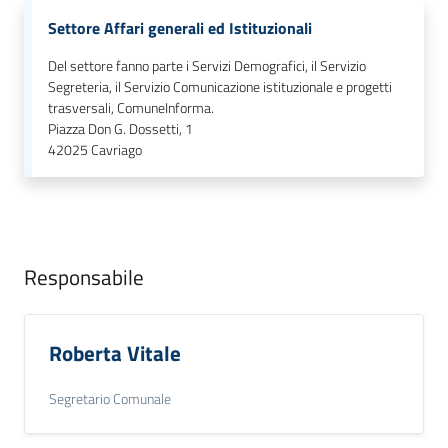
M
Settore Affari generali ed Istituzionali
u
Del settore fanno parte i Servizi Demografici, il Servizio
l
Segreteria, il Servizio Comunicazione istituzionale e progetti
t
trasversali, ComuneInforma.
i
Piazza Don G. Dossetti, 1
p
42025
Cavriago
l
o
Tutti
Responsabile
gli
argomenti...
Roberta Vitale
Seguici
Segretario Comunale
su