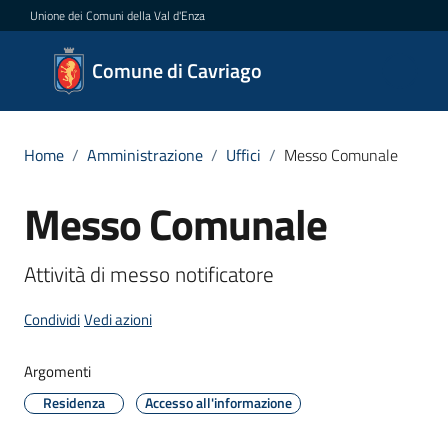
Vai al contenuto
Vai alla navigazione
Vai al footer
Unione dei Comuni della Val d'Enza
Comune
Comune di Cavriago
di
Cavriago
Home
/
Amministrazione
/
Uffici
/
Messo Comunale
Messo Comunale
Salta al contenuto
Amministrazione
Menu selezionato
Novità
Attività di messo notificatore
Condividi
Vedi azioni
Servizi
Argomenti
Vivere
Cavriago
Residenza
Accesso all'informazione