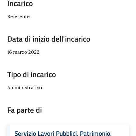
Incarico
Referente
C
a
Data di inizio dell'incarico
v
r
16 marzo 2022
i
a
g
Tipo di incarico
o
S
Amministrativo
e
r
v
Fa parte di
i
z
i
Servizio Lavori Pubblici, Patrimonio,