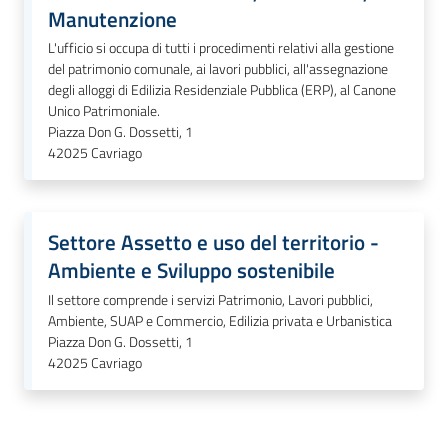
Manutenzione
M
L'ufficio si occupa di tutti i procedimenti relativi alla gestione
u
del patrimonio comunale, ai lavori pubblici, all'assegnazione
l
degli alloggi di Edilizia Residenziale Pubblica (ERP), al Canone
t
Unico Patrimoniale.
i
Piazza Don G. Dossetti, 1
p
42025
Cavriago
l
o
Settore Assetto e uso del territorio -
Tutti
Ambiente e Sviluppo sostenibile
gli
Il settore comprende i servizi Patrimonio, Lavori pubblici,
argomenti...
Ambiente, SUAP e Commercio, Edilizia privata e Urbanistica
Piazza Don G. Dossetti, 1
42025
Cavriago
Seguici
su