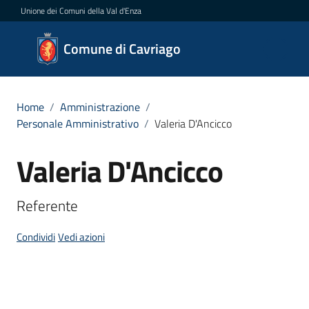
Vai al contenuto
Vai alla navigazione
Vai al footer
Unione dei Comuni della Val d'Enza
Comune
Comune di Cavriago
di
Cavriago
Home
/
Amministrazione
/
Personale Amministrativo
/
Valeria D'Ancicco
Amministrazione
Valeria D'Ancicco
Salta al contenuto
Menu selezionato
Novità
Referente
Servizi
Condividi
Vedi azioni
Vivere
Cavriago