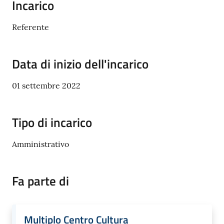
Incarico
Referente
C
a
Data di inizio dell'incarico
v
r
01 settembre 2022
i
a
g
Tipo di incarico
o
S
Amministrativo
e
r
v
Fa parte di
i
z
i
Multiplo Centro Cultura