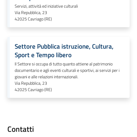
Servizi, attività ed iniziative culturali
M
Via Repubblica, 23
u
42025
Cavriago (RE)
l
t
i
p
Settore Pubblica istruzione, Cultura,
l
Sport e Tempo libero
o
Il Settore si occupa di tutto quanto attiene al patrimonio
documentario e agli eventi culturali e sportivi, ai servizi per i
giovani e alle relazioni internazionali.
Tutti
Via Repubblica, 23
gli
42025
Cavriago (RE)
argomenti...
Seguici
su
Contatti