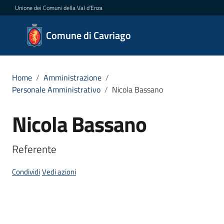
Vai al contenuto
Vai alla navigazione
Vai al footer
Unione dei Comuni della Val d'Enza
Comune
Comune di Cavriago
di
Cavriago
Home
/
Amministrazione
/
Personale Amministrativo
/
Nicola Bassano
Amministrazione
Nicola Bassano
Salta al contenuto
Menu selezionato
Novità
Referente
Servizi
Condividi
Vedi azioni
Vivere
Cavriago