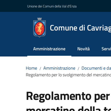
Vai al contenuto
Vai alla navigazione
Vai al footer
Unione dei Comuni della Val d'Enza
Comune di Cavria
Amministrazione
Novità
Servi
Menu selezionato
Home
Amministrazione
Documenti e da
/
/
Regolamento per lo svolgimento del mercatino
Salta al contenuto
Regolamento per 
mercatino della t