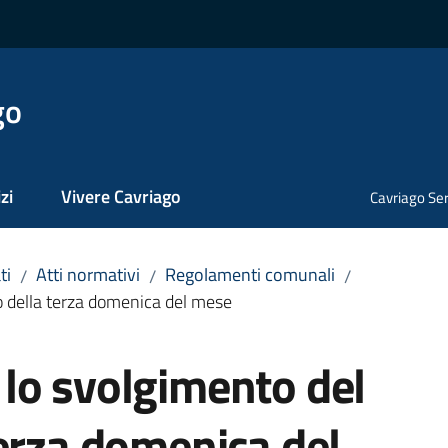
go
zi
Vivere Cavriago
Cavriago Ser
ti
Atti normativi
Regolamenti comunali
/
/
/
 della terza domenica del mese
lo svolgimento del
erza domenica del