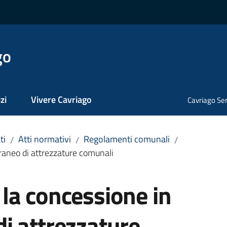
go
zi
Vivere Cavriago
Cavriago Ser
ti
Atti normativi
Regolamenti comunali
/
/
/
aneo di attrezzature comunali
la concessione in
i attrezzature