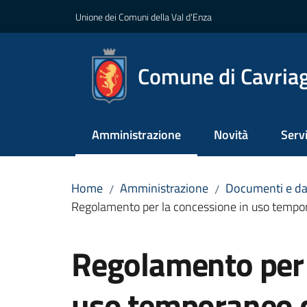
Vai al contenuto
Vai alla navigazione
Vai al footer
Unione dei Comuni della Val d'Enza
Comune di Cavria
Amministrazione
Novità
Servi
Menu selezionato
Home
Amministrazione
Documenti e da
/
/
Regolamento per la concessione in uso tempor
Salta al contenuto
Regolamento per 
uso temporaneo d