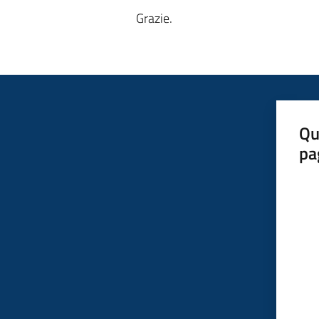
Grazie.
Qu
pa
Valut