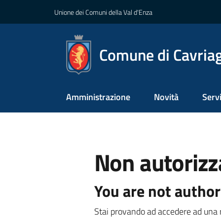
Vai al contenuto
Vai alla navigazione
Vai al footer
Unione dei Comuni della Val d'Enza
Comune di Cavria
Amministrazione
Novità
Servi
Non autorizz
You are not author
Stai provando ad accedere ad una r