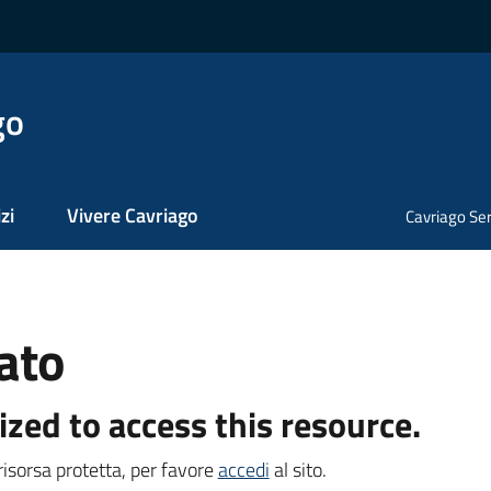
go
zi
Vivere Cavriago
Cavriago Ser
ato
ized to access this resource.
isorsa protetta, per favore
accedi
al sito.