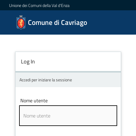
Vai al contenuto
Vai alla navigazione
Vai al footer
Unione dei Comuni della Val d'Enza
Comune
Comune di Cavriago
di
Cavriago
Log In
Amministrazione
Accedi per iniziare la sessione
Novità
Servizi
Nome utente
Vivere
Cavriago